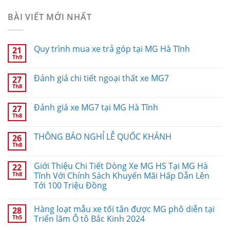
BÀI VIẾT MỚI NHẤT
Quy trình mua xe trả góp tại MG Hà Tĩnh
21
Th9
Đánh giá chi tiết ngoại thất xe MG7
27
Th8
Đánh giá xe MG7 tại MG Hà Tĩnh
27
Th8
THÔNG BÁO NGHỈ LỄ QUỐC KHÁNH
26
Th8
Giới Thiệu Chi Tiết Dòng Xe MG HS Tại MG Hà
22
Th8
Tĩnh Với Chính Sách Khuyến Mãi Hấp Dẫn Lên
Tới 100 Triệu Đồng
Hàng loạt mẫu xe tối tân được MG phô diễn tại
28
Th5
Triển lãm Ô tô Bắc Kinh 2024