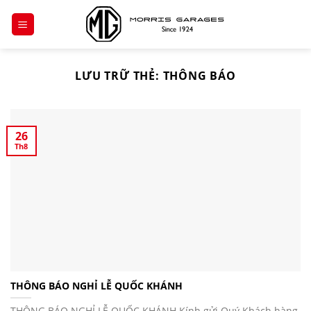
Chuyển
đến
nội
dung
LƯU TRỮ THẺ:
THÔNG BÁO
26
Th8
THÔNG BÁO NGHỈ LỄ QUỐC KHÁNH
THÔNG BÁO NGHỈ LỄ QUỐC KHÁNH Kính gửi Quý Khách hàng,