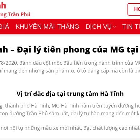
nh
HO
ờng Trần Phú
GIÁ
KHUYẾN MÃI THÁNG
DỊCH VỤ
TIN 
h – Đại lý tiên phong của MG tạ
8/2020, đánh dấu cột mốc đầu tiên trong hành trình của MG 
ỉ mang đến những sản phẩm xe ô tô đẳng cấp mà còn là biể
Vị trí đắc địa tại trung tâm Hà Tĩnh
ung, thành phố Hà Tĩnh, MG Hà Tĩnh nằm trên tuyến đường hu
con đường Trần Phú sầm uất, đại lý tự hào mang đến một k
 nơi hội tụ những mẫu xe mới nhất, đạt chất lượng cao nhấ