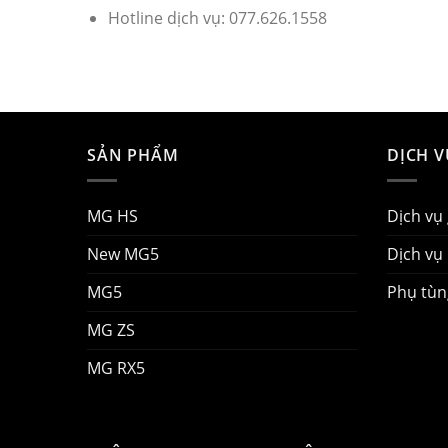
Hotline dịch vụ: 077.626.1558
SẢN PHẨM
DỊCH 
MG HS
Dịch vụ
New MG5
Dịch vụ
MG5
Phụ tùn
MG ZS
MG RX5