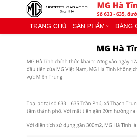
MG Hà Tĩ
Chuyển
đến
Số 633 - 635, đư
nội
TRANG CHỦ
SẢN PHẨM
BẢNG 
dung
MG Hà Tĩn
MG Hà Tĩnh chính thức khai trương vào ngày 17/
đầu tiên của MG Việt Nam, MG Hà Tĩnh không ch
vực Miền Trung.
Toạ lạc tại số 633 – 635 Trần Phú, xã Thạch Tr
tâm thành phố. Với mặt tiền gần 20m hướng ra 
Với diện tích sử dụng gần 300m2, MG Hà Tĩnh là