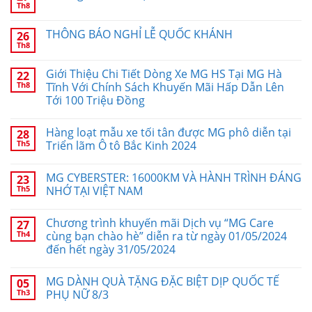
Th8
THÔNG BÁO NGHỈ LỄ QUỐC KHÁNH
26
Th8
Giới Thiệu Chi Tiết Dòng Xe MG HS Tại MG Hà
22
Th8
Tĩnh Với Chính Sách Khuyến Mãi Hấp Dẫn Lên
Tới 100 Triệu Đồng
Hàng loạt mẫu xe tối tân được MG phô diễn tại
28
Th5
Triển lãm Ô tô Bắc Kinh 2024
MG CYBERSTER: 16000KM VÀ HÀNH TRÌNH ĐÁNG
23
Th5
NHỚ TẠI VIỆT NAM
Chương trình khuyến mãi Dịch vụ “MG Care
27
Th4
cùng bạn chào hè” diễn ra từ ngày 01/05/2024
đến hết ngày 31/05/2024
MG DÀNH QUÀ TẶNG ĐẶC BIỆT DỊP QUỐC TẾ
05
Th3
PHỤ NỮ 8/3