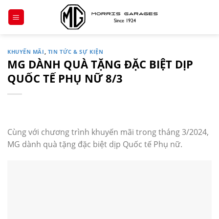
Chuyển
đến
nội
dung
KHUYẾN MÃI
,
TIN TỨC & SỰ KIỆN
MG DÀNH QUÀ TẶNG ĐẶC BIỆT DỊP
QUỐC TẾ PHỤ NỮ 8/3
Cùng với chương trình khuyến mãi trong tháng 3/2024,
MG dành quà tặng đặc biệt dịp Quốc tế Phụ nữ.