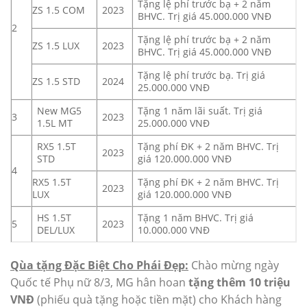
Tặng lệ phí trước bạ + 2 năm
ZS 1.5 COM
2023
BHVC. Trị giá 45.000.000 VNĐ
2
Tặng lệ phí trước bạ + 2 năm
ZS 1.5 LUX
2023
BHVC. Trị giá 45.000.000 VNĐ
Tặng lệ phí trước bạ. Trị giá
ZS 1.5 STD
2024
25.000.000 VNĐ
New MG5
Tặng 1 năm lãi suất. Trị giá
3
2023
1.5L MT
25.000.000 VNĐ
RX5 1.5T
Tặng phí ĐK + 2 năm BHVC. Trị
2023
STD
giá 120.000.000 VNĐ
4
RX5 1.5T
Tặng phí ĐK + 2 năm BHVC. Trị
2023
LUX
giá 120.000.000 VNĐ
HS 1.5T
Tặng 1 năm BHVC. Trị giá
5
2023
DEL/LUX
10.000.000 VNĐ
Qùa tặng Đặc Biệt Cho Phái Đẹp:
Chào mừng ngày
Quốc tế Phụ nữ 8/3, MG hân hoan
tặng thêm 10 triệu
VNĐ
(phiếu quà tặng hoặc tiền mặt) cho Khách hàng